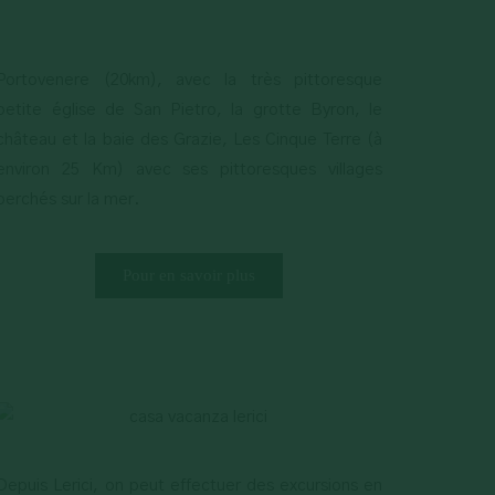
Portovenere (20km), avec la très pittoresque
petite église de San Pietro, la grotte Byron, le
château et la baie des Grazie, Les Cinque Terre (à
environ 25 Km) avec ses pittoresques villages
perchés sur la mer.
Pour en savoir plus
Depuis Lerici, on peut effectuer des excursions en