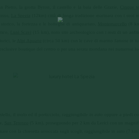
 Pietro, la grotta Byron, il castello e la baia delle Grazie,
Cinque te
rosso,
La Spezia
(12km) città di lunga tradizione marinara con i suoi mus
torico, la fortezza e le botteghe di antiquariato,
Montemarcello
(8 km
stico,
Luni Scavi
(15 km), noto sito archeologico con i resti di un anfi
orici, le
Alpi Apuane
(circa 50 km) con le cave di marmo famose in tu
esclusive boutique del centro o per una serata mondana nei numerosi loc
astello, il molo ed il porticciolo, raggiungibile in auto oppure a piedi 
te,
San Terenzo
(5 km), proseguendo per 2 km da Lerici con un magnifico
are con la chiesetta arroccata sugli scogli, raggiungibile in auto (7 km) 