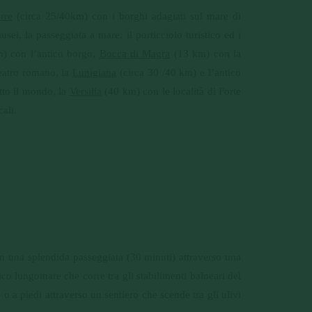
rre
(circa 25/40km) con i borghi adagiati sul mare di
ei, la passeggiata a mare, il porticciolo turistico ed i
) con l’antico borgo,
Bocca di Magra
(13 km) con la
teatro romano, la
Lunigiana
(circa 30 /40 km) e l’antico
tto il mondo, la
Versilia
(40 km) con le località di Forte
ali.
con una splendida passeggiata (30 minuti) attraverso una
 lungomare che corre tra gli stabilimenti balneari del
o a piedi attraverso un sentiero che scende tra gli ulivi