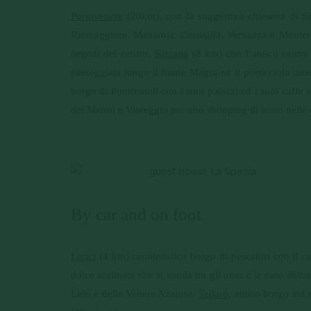
Portovenere
(20km), con la suggestiva chiesetta di San
Riomaggiore, Manarola, Corniglia, Vernazza e Monte
negozi del centro,
Sarzana
(8 km) con l’antico centro s
passeggiata lungo il fiume Magra ed il porticciolo turi
borgo di Pontremoli con i suoi palazzi ed i suoi caffè st
dei Marmi e Viareggio per uno shopping di lusso nelle 
By car and on foot
Lerici
(4 km) caratteristico borgo di pescatori con il c
dolce scalinata che si snoda tra gli ulivi e le case abita
Lido e della Venere Azzurra,
Tellaro,
antico borgo sul m